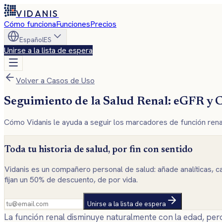
VIDANIS
Cómo funciona
Funciones
Precios
Español
ES
Unirse a la lista de espera
Volver a Casos de Uso
Seguimiento de la Salud Renal: eGFR y C
Cómo Vidanis le ayuda a seguir los marcadores de función rena
Toda tu historia de salud, por fin con sentido
Vidanis es un compañero personal de salud: añade analíticas, ca
fijan un 50% de descuento, de por vida.
Unirse a la lista de espera
La función renal disminuye naturalmente con la edad, per