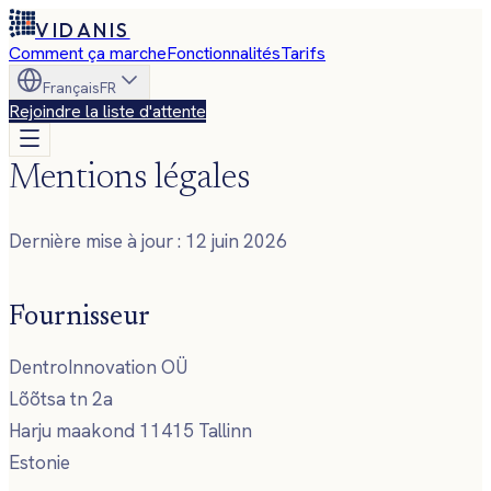
VIDANIS
Comment ça marche
Fonctionnalités
Tarifs
Français
FR
Rejoindre la liste d'attente
Mentions légales
Dernière mise à jour : 12 juin 2026
Fournisseur
DentroInnovation OÜ
Lõõtsa tn 2a
Harju maakond 11415 Tallinn
Estonie