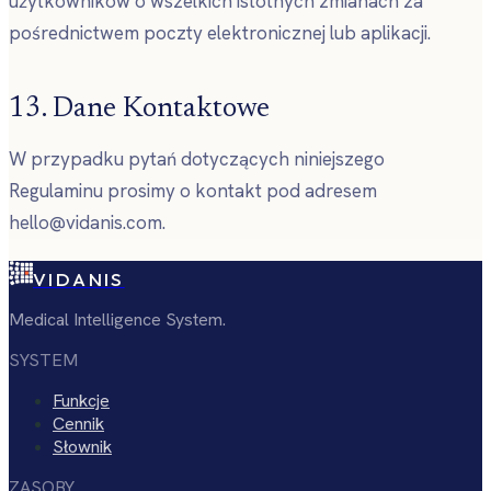
użytkowników o wszelkich istotnych zmianach za
pośrednictwem poczty elektronicznej lub aplikacji.
13. Dane Kontaktowe
W przypadku pytań dotyczących niniejszego
Regulaminu prosimy o kontakt pod adresem
hello@vidanis.com.
VIDANIS
Medical Intelligence System.
SYSTEM
Funkcje
Cennik
Słownik
ZASOBY