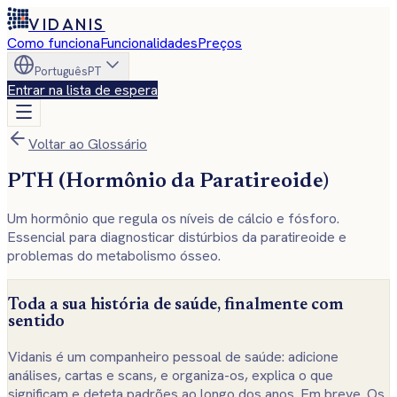
VIDANIS
Como funciona
Funcionalidades
Preços
Português
PT
Entrar na lista de espera
Voltar ao Glossário
PTH (Hormônio da Paratireoide)
Um hormônio que regula os níveis de cálcio e fósforo.
Essencial para diagnosticar distúrbios da paratireoide e
problemas do metabolismo ósseo.
Toda a sua história de saúde, finalmente com
sentido
Vidanis é um companheiro pessoal de saúde: adicione
análises, cartas e scans, e organiza-os, explica o que
significam e deteta padrões ao longo dos anos. Em breve. Os