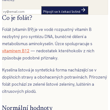
Připojit se k čekací listině
Co je folát?
Folát (vitamín B9) je ve vodě rozpustný vitamín B
nezbytný pro syntézu DNA, buněčné dělení a
metabolismus aminokyselin. Úzce spolupracuje s
vitamínem B12
— nedostatek kteréhokoliv z nich
způsobuje podobné příznaky.
Kyselina listová je syntetická forma nacházející se v
doplňcích stravy a obohacených potravinách. Přirozený
folát pochází ze zelené listové zeleniny, luštěnin a
citrusových plodů.
Normální hodnoty