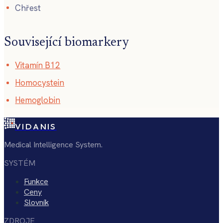
Chřest
Související biomarkery
Vitamín B12
Homocystein
Hemoglobin
VIDANIS
Medical Intelligence System.
SYSTÉM
Funkce
Ceny
Slovník
ZDROJE