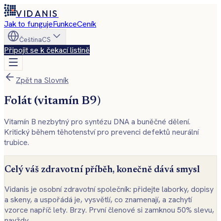
VIDANIS
Jak to funguje
Funkce
Ceník
Čeština
CS
Připojit se k čekací listině
Zpět na Slovník
Folát (vitamín B9)
Vitamín B nezbytný pro syntézu DNA a buněčné dělení.
Kritický během těhotenství pro prevenci defektů neurální
trubice.
Celý váš zdravotní příběh, konečně dává smysl
Vidanis je osobní zdravotní společník: přidejte laborky, dopisy
a skeny, a uspořádá je, vysvětlí, co znamenají, a zachytí
vzorce napříč lety. Brzy. První členové si zamknou 50% slevu,
navždy.