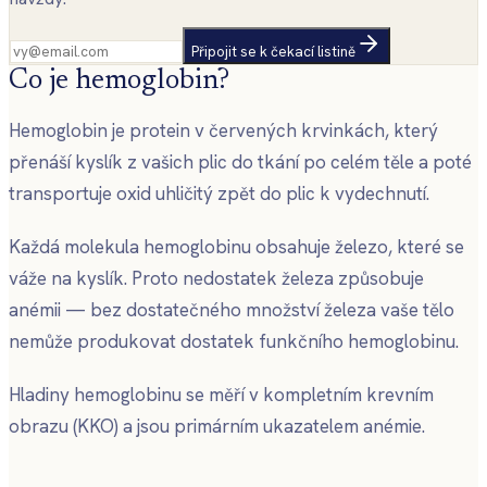
Připojit se k čekací listině
Co je hemoglobin?
Hemoglobin je protein v červených krvinkách, který
přenáší kyslík z vašich plic do tkání po celém těle a poté
transportuje oxid uhličitý zpět do plic k vydechnutí.
Každá molekula hemoglobinu obsahuje železo, které se
váže na kyslík. Proto nedostatek železa způsobuje
anémii — bez dostatečného množství železa vaše tělo
nemůže produkovat dostatek funkčního hemoglobinu.
Hladiny hemoglobinu se měří v kompletním krevním
obrazu (KKO) a jsou primárním ukazatelem anémie.