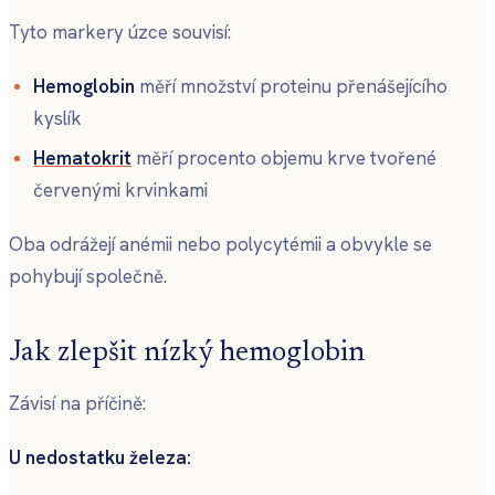
Tyto markery úzce souvisí:
Hemoglobin
měří množství proteinu přenášejícího
kyslík
Hematokrit
měří procento objemu krve tvořené
červenými krvinkami
Oba odrážejí anémii nebo polycytémii a obvykle se
pohybují společně.
Jak zlepšit nízký hemoglobin
Závisí na příčině:
U nedostatku železa: