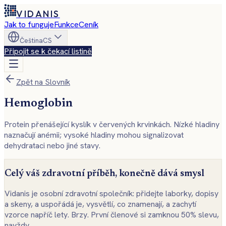
VIDANIS
Jak to funguje
Funkce
Ceník
Čeština
CS
Připojit se k čekací listině
Zpět na Slovník
Hemoglobin
Protein přenášející kyslík v červených krvinkách. Nízké hladiny
naznačují anémii; vysoké hladiny mohou signalizovat
dehydrataci nebo jiné stavy.
Celý váš zdravotní příběh, konečně dává smysl
Vidanis je osobní zdravotní společník: přidejte laborky, dopisy
a skeny, a uspořádá je, vysvětlí, co znamenají, a zachytí
vzorce napříč lety. Brzy. První členové si zamknou 50% slevu,
navždy.