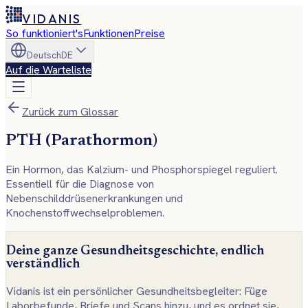
VIDANIS
So funktioniert's
Funktionen
Preise
Deutsch
DE
Auf die Warteliste
Zurück zum Glossar
PTH (Parathormon)
Ein Hormon, das Kalzium- und Phosphorspiegel reguliert.
Essentiell für die Diagnose von
Nebenschilddrüsenerkrankungen und
Knochenstoffwechselproblemen.
Deine ganze Gesundheitsgeschichte, endlich
verständlich
Vidanis ist ein persönlicher Gesundheitsbegleiter: Füge
Laborbefunde, Briefe und Scans hinzu, und es ordnet sie,