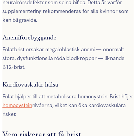
neuralrörsdefekter som spina bifida. Detta är varför
supplementering rekommenderas för alla kvinnor som
kan bli gravida.
Anemiförebyggande
Folatbrist orsakar megaloblastisk anemi — onormalt
stora, dysfunktionella röda blodkroppar — liknande
B12-brist.
Kardiovaskulär hälsa
Folat hjälper till att metabolisera homocystein. Brist höjer
homocystein
nivåerna, vilket kan öka kardiovaskulära
risker.
Vem riskerar att få brist