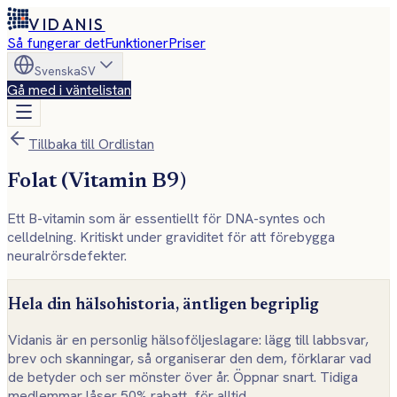
VIDANIS
Så fungerar det
Funktioner
Priser
Svenska
SV
Gå med i väntelistan
Tillbaka till Ordlistan
Folat (Vitamin B9)
Ett B-vitamin som är essentiellt för DNA-syntes och
celldelning. Kritiskt under graviditet för att förebygga
neuralrörsdefekter.
Hela din hälsohistoria, äntligen begriplig
Vidanis är en personlig hälsoföljeslagare: lägg till labbsvar,
brev och skanningar, så organiserar den dem, förklarar vad
de betyder och ser mönster över år. Öppnar snart. Tidiga
medlemmar låser 50% rabatt, för alltid.