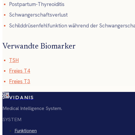
Postpartum-Thyreoiditis
Schwangerschaftsverlust
Schilddrüsenfehlfunktion während der Schwangerscha
Verwandte Biomarker
TSH
Freies T4
Freies T3
VIDANIS
Medical Intelligence System.
SYSTEM
Funktionen